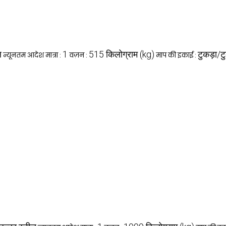
ल
1
515 किलोग्राम (kg)
टुकड़ा/टु
न्यूनतम आदेश मात्रा :
वज़न :
माप की इकाई :