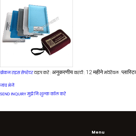
अनुकरणीय
12 महीने
प्लास्ट
ब्रोकन राइस सेपरेटर
टाइप करें :
वारंटी :
मटेरियल :
जांच भेजें
SEND INQUIRY
मुझे निःशुल्क कॉल करें
Menu