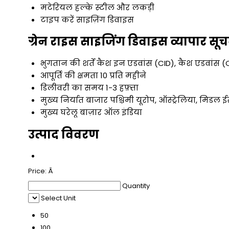
मटेरियल
हल्के स्टील और लकड़ी
टाइप करें
साइज़िंग डिवाइस
ग्रेन राइस साइजिंग डिवाइस व्यापार सू
भुगतान की शर्तें
कैश इन एडवांस (CID), कैश एडवांस (
आपूर्ति की क्षमता
10 प्रति महीने
डिलीवरी का समय
1-3 हफ़्ता
मुख्य निर्यात बाजार
पश्चिमी यूरोप, ऑस्ट्रेलिया, मिडल ई
मुख्य घरेलू बाज़ार
ऑल इंडिया
उत्पाद विवरण
Price:
Â
Quantity
Select Unit
50
100