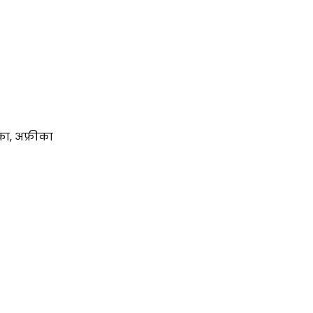
िका, अफ्रीका