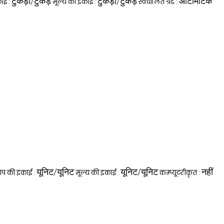
टुकड़ा/टुकड़े
टुकड़ा/टुकड़े
ऑटोमेटिक
ाई :
मूल्य की इकाई :
स्वचालित ग्रेड :
यूनिट/यूनिट
यूनिट/यूनिट
नहीं
ाप की इकाई :
मूल्य की इकाई :
कम्प्यूटरीकृत :