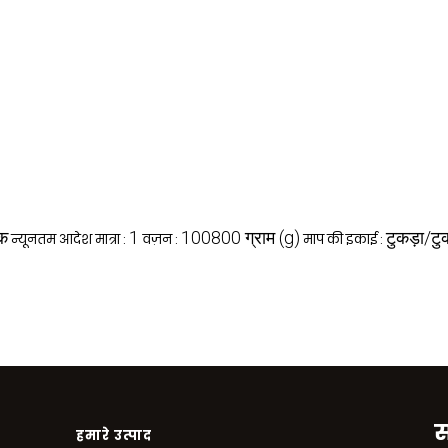
िक
1
100800 ग्राम (g)
टुकड़ा/टुक
न्यूनतम आदेश मात्रा :
वज़न :
माप की इकाई :
स
हमारे उत्पाद