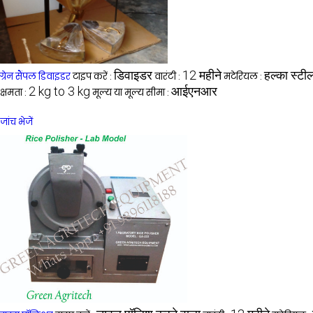
डिवाइडर
12 महीने
हल्का स्टी
ग्रेन सैंपल डिवाइडर
टाइप करें :
वारंटी :
मटेरियल :
2 kg to 3 kg
आईएनआर
क्षमता :
मूल्य या मूल्य सीमा :
जांच भेजें